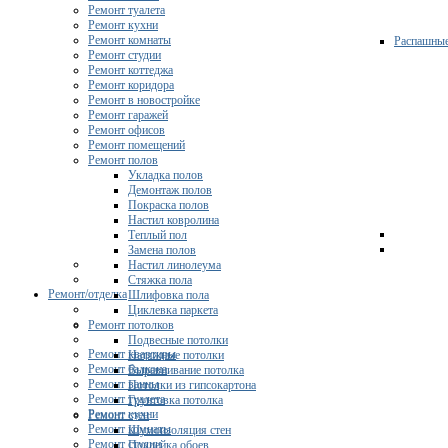
Ремонт туалета
Ремонт кухни
Ремонт комнаты
Распашны
Ремонт студии
Ремонт коттеджа
Ремонт коридора
Ремонт в новостройке
Ремонт гаражей
Ремонт офисов
Ремонт помещений
Ремонт полов
Укладка полов
Демонтаж полов
Покраска полов
Настил ковролина
Теплый пол
Замена полов
Настил линолеума
Стяжка пола
Ремонт/отделка
Шлифовка пола
Циклевка паркета
Ремонт потолков
Подвесные потолки
Ремонт квартиры
Натяжные потолки
Ремонт балкона
Выравнивание потолка
Ремонт ванны
Потолки из гипсокартона
Ремонт туалета
Грунтовка потолка
Ремонт кухни
Ремонт стен
Ремонт комнаты
Шумоизоляция стен
Ремонт студии
Поклейка обоев