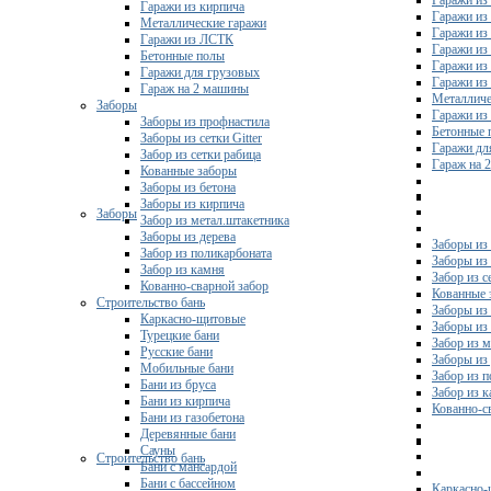
Гаражи из 
Гаражи из кирпича
Гаражи из
Металлические гаражи
Гаражи из
Гаражи из ЛСТК
Гаражи из
Бетонные полы
Гаражи из
Гаражи для грузовых
Гаражи из
Гараж на 2 машины
Металличе
Заборы
Гаражи и
Заборы из профнастила
Бетонные 
Заборы из сетки Gitter
Гаражи дл
Забор из сетки рабица
Гараж на 
Кованные заборы
Заборы из бетона
Заборы из кирпича
Заборы
Забор из метал.штакетника
Заборы из дерева
Заборы из
Забор из поликарбоната
Заборы из 
Забор из камня
Забор из с
Кованно-сварной забор
Кованные 
Строительство бань
Заборы из
Каркасно-щитовые
Заборы из
Турецкие бани
Забор из 
Русские бани
Заборы из
Мобильные бани
Забор из 
Бани из бруса
Забор из 
Бани из кирпича
Кованно-с
Бани из газобетона
Деревянные бани
Сауны
Строительство бань
Бани с мансардой
Бани с бассейном
Каркасно-