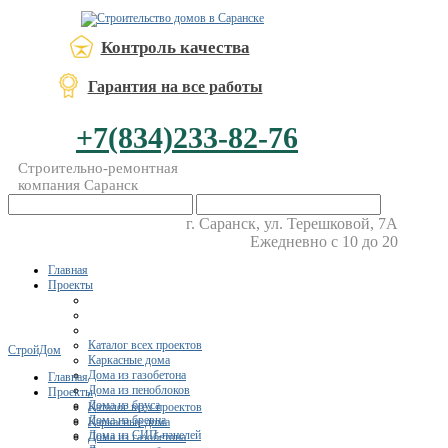
Контроль качества
Гарантия на все работы
+7(834)233-82-76
Строительно-ремонтная
компания Саранск
г. Саранск, ул. Терешковой, 7А
Ежедневно с 10 до 20
Главная
Проекты
Каталог всех проектов
СтройДом
Каркасные дома
Дома из газобетона
Главная
Дома из пеноблоков
Проекты
Дома из бруса
Каталог всех проектов
Дома из бревна
Каркасные дома
Дома из СИП-панелей
Дома из газобетона