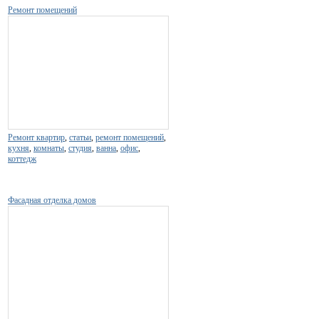
Ремонт помещений
Ремонт квартир
,
статьи
,
ремонт помещений
,
кухня
,
комнаты
,
студия
,
ванна
,
офис
,
коттедж
Фасадная отделка домов