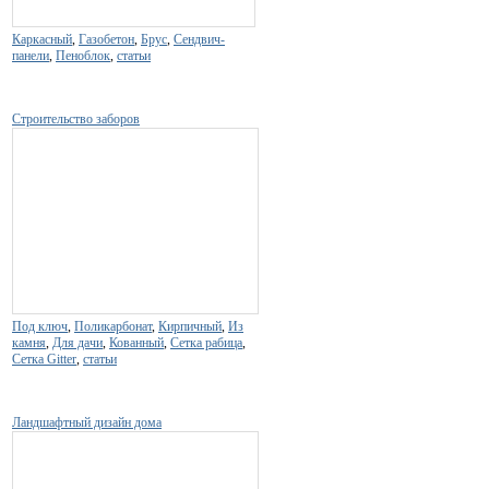
Каркасный
,
Газобетон
,
Брус
,
Сендвич-
панели
,
Пеноблок
,
статьи
Строительство заборов
Под ключ
,
Поликарбонат
,
Кирпичный
,
Из
камня
,
Для дачи
,
Кованный
,
Сетка рабица
,
Сетка Gitter
,
статьи
Ландшафтный дизайн дома