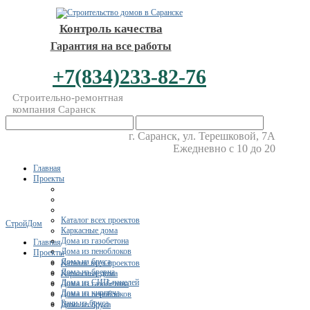
Контроль качества
Гарантия на все работы
+7(834)233-82-76
Строительно-ремонтная
компания Саранск
г. Саранск, ул. Терешковой, 7А
Ежедневно с 10 до 20
Главная
Проекты
Каталог всех проектов
СтройДом
Каркасные дома
Дома из газобетона
Главная
Дома из пеноблоков
Проекты
Дома из бруса
Каталог всех проектов
Дома из бревна
Каркасные дома
Дома из СИП-панелей
Дома из газобетона
Дома из кирпича
Дома из пеноблоков
Бани из бруса
Дома из бруса