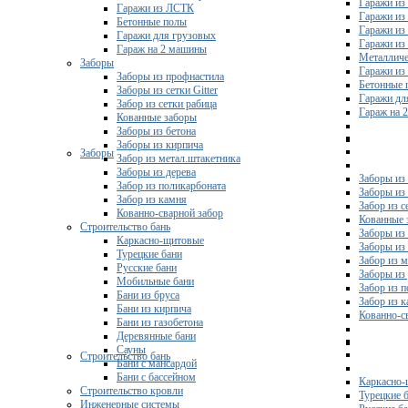
Гаражи из
Гаражи из ЛСТК
Гаражи из
Бетонные полы
Гаражи из
Гаражи для грузовых
Гаражи из
Гараж на 2 машины
Металличе
Заборы
Гаражи и
Заборы из профнастила
Бетонные 
Заборы из сетки Gitter
Гаражи дл
Забор из сетки рабица
Гараж на 
Кованные заборы
Заборы из бетона
Заборы из кирпича
Заборы
Забор из метал.штакетника
Заборы из дерева
Заборы из
Забор из поликарбоната
Заборы из 
Забор из камня
Забор из с
Кованно-сварной забор
Кованные 
Строительство бань
Заборы из
Каркасно-щитовые
Заборы из
Турецкие бани
Забор из 
Русские бани
Заборы из
Мобильные бани
Забор из 
Бани из бруса
Забор из 
Бани из кирпича
Кованно-с
Бани из газобетона
Деревянные бани
Сауны
Строительство бань
Бани с мансардой
Бани с бассейном
Каркасно-
Строительство кровли
Турецкие 
Инженерные системы