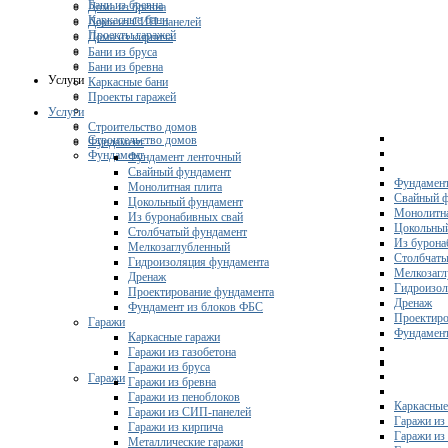
Бани из бревна
Дома из бревна
Каркасные бани
Дома из СИП-панелей
Проекты гаражей
Дома из кирпича
Бани из бруса
Бани из бревна
Услуги
Каркасные бани
Проекты гаражей
Услуги
Строительство домов
Строительство домов
Фундамент
Фундамент
Фундамент ленточный
Свайный фундамент
Фундамент
Монолитная плита
Свайный 
Цокольный фундамент
Монолитна
Из буронабивных свай
Цокольны
Столбчатый фундамент
Из бурона
Мелкозаглубленный
Столбчаты
Гидроизоляция фундамента
Мелкозагл
Дренаж
Гидроизол
Проектирование фундамента
Дренаж
Фундамент из блоков ФБС
Проектиро
Гаражи
Фундамент
Каркасные гаражи
Гаражи из газобетона
Гаражи из бруса
Гаражи
Гаражи из бревна
Гаражи из пеноблоков
Каркасные
Гаражи из СИП-панелей
Гаражи из 
Гаражи из кирпича
Гаражи из
Металлические гаражи