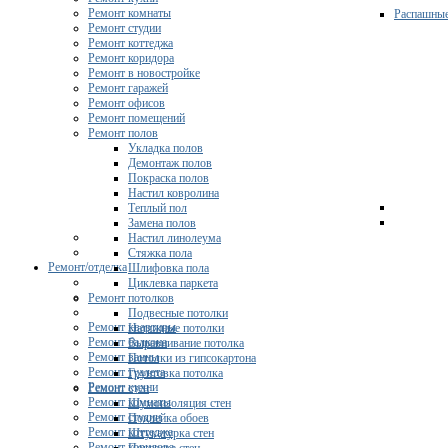
Ремонт комнаты
Распашны
Ремонт студии
Ремонт коттеджа
Ремонт коридора
Ремонт в новостройке
Ремонт гаражей
Ремонт офисов
Ремонт помещений
Ремонт полов
Укладка полов
Демонтаж полов
Покраска полов
Настил ковролина
Теплый пол
Замена полов
Настил линолеума
Стяжка пола
Ремонт/отделка
Шлифовка пола
Циклевка паркета
Ремонт потолков
Подвесные потолки
Ремонт квартиры
Натяжные потолки
Ремонт балкона
Выравнивание потолка
Ремонт ванны
Потолки из гипсокартона
Ремонт туалета
Грунтовка потолка
Ремонт кухни
Ремонт стен
Ремонт комнаты
Шумоизоляция стен
Ремонт студии
Поклейка обоев
Ремонт коттеджа
Штукатурка стен
Ремонт коридора