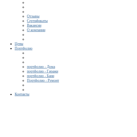
Отзывы
Сертификаты
Вакансии
О компании
Цены
Портфолио
портфолио - Дома
портфолио - Гаражи
портфолио - Бани
Портфолио - Ремонт
Контакты