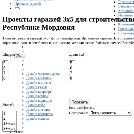
Торговые 
Проекты гаражей
Офисные з
3x5
Автомойк
Магазины
Проекты гаражей 3х5 для строительств
Мини-гос
Шиномонт
Республике Мордовия
Спортзал
Общежити
Типовые проекты гаражей 3х5 - фото и планировки. Выполняем строительство гаражей
кирпичные, газо- и пеноблочные, сип-панели, металлические. Работаем по всей Респу
Ширина (м)
Длина (м)
Дизайн
Дизайн частного дома
Дизайн гостиной
Дизайн комнаты
Дизайн кухни
Дизайн квартиры
Дизайн ванной
Дизайн коридора
Этажей
Дизайн кафе
Быстрый фильтр:
Дизайн спальни
Сортировка:
Дизайн ресторана
Дизайн офисов
О нас