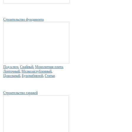
Строительство фундамента
Под ключ
,
Свайный
,
Монолитная плита
,
Ленточный
,
Мелкозаглубленный
,
Цокольный
,
Буронабивной
,
Статьи
Строительство гаражей