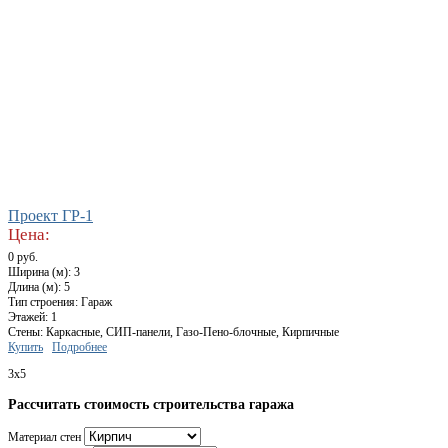
Проект ГР-1
Цена:
0 руб.
Ширина (м): 3
Длина (м): 5
Тип строения: Гараж
Этажей: 1
Стены: Каркасные, СИП-панели, Газо-Пено-блочные, Кирпичные
Купить
Подробнее
3x5
Рассчитать стоимость строительства гаража
Материал стен