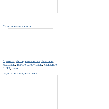
Строительство ангаров
Арочный
,
Из сендвич-панелей
,
Тентовый
,
Надувные
,
Теплые
,
Спортивные
,
Каркасные
,
ЛСТК
,
статьи
Строительство крыши дома