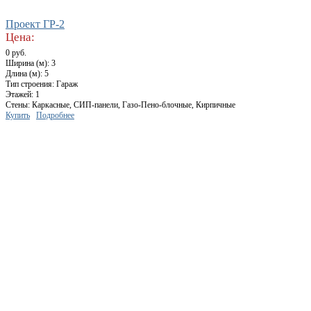
Проект ГР-2
Цена:
0 руб.
Ширина (м): 3
Длина (м): 5
Тип строения: Гараж
Этажей: 1
Стены: Каркасные, СИП-панели, Газо-Пено-блочные, Кирпичные
Купить
Подробнее