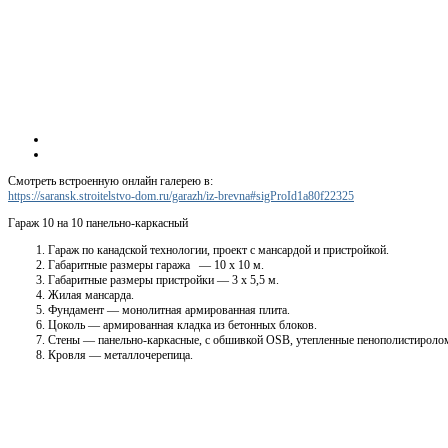
Смотреть встроенную онлайн галерею в:
https://saransk.stroitelstvo-dom.ru/garazh/iz-brevna#sigProId1a80f22325
Гараж 10 на 10 панельно-каркасный
Гараж по канадской технологии, проект с мансардой и пристройкой.
Габаритные размеры гаража — 10 х 10 м.
Габаритные размеры пристройки — 3 х 5,5 м.
Жилая мансарда.
Фундамент — монолитная армированная плита.
Цоколь — армированная кладка из бетонных блоков.
Стены — панельно-каркасные, с обшивкой OSB, утепленные пенополистироло
Кровля — металлочерепица.