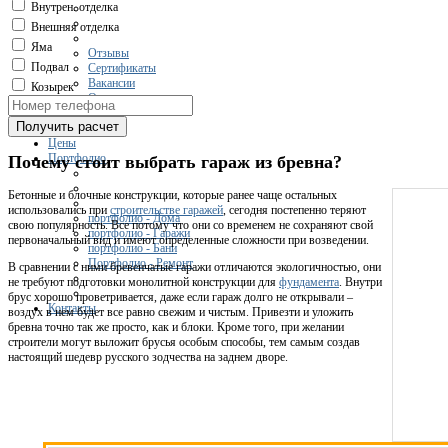
Внутрен. отделка
Внешняя отделка
Яма
Отзывы
Подвал
Сертификаты
Вакансии
Козырек
О компании
Получить расчет
Цены
Портфолио
Почему стоит выбрать гараж из бревна?
Бетонные и блочные конструкции, которые ранее чаще остальных
использовались при
строительстве гаражей
, сегодня постепенно теряют
портфолио - Дома
свою популярность. Все потому что они со временем не сохраняют свой
портфолио - Гаражи
первоначальный вид и имеют определенные сложности при возведении.
портфолио - Бани
Портфолио - Ремонт
В сравнении с ними бревенчатые гаражи отличаются экологичностью, они
не требуют подготовки монолитной конструкции для
фундамента
. Внутри
брус хорошо проветривается, даже если гараж долго не открывали –
Контакты
воздух в нем будет все равно свежим и чистым. Привезти и уложить
бревна точно так же просто, как и блоки. Кроме того, при желании
строители могут выложит брусья особым способы, тем самым создав
настоящий шедевр русского зодчества на заднем дворе.