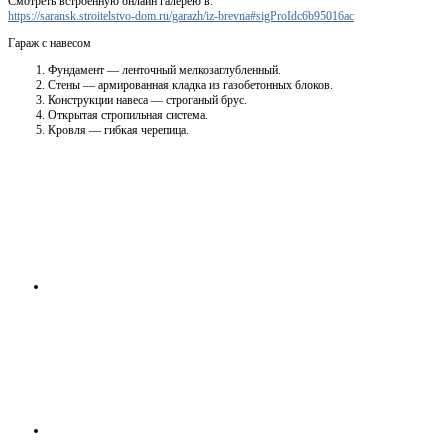
Смотреть встроенную онлайн галерею в:
https://saransk.stroitelstvo-dom.ru/garazh/iz-brevna#sigProIdc6b95016ac
Гараж с навесом
Фундамент — ленточный мелкозаглубленный.
Стены — армированная кладка из газобетонных блоков.
Конструкции навеса — строганый брус.
Открытая стропильная система.
Кровля — гибкая черепица.