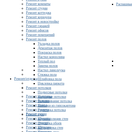
Ремонт комнаты
Распашны
Ремонт студии
Ремонт коттеджа
Ремонт коридора
Ремонт в новостройке
Ремонт гаражей
Ремонт офисов
Ремонт помещений
Ремонт полов
Укладка полов
Демонтаж полов
Покраска полов
Настил ковролина
Теплый пол
Замена полов
Настил линолеума
Стяжка пола
Ремонт/отделка
Шлифовка пола
Циклевка паркета
Ремонт потолков
Подвесные потолки
Ремонт квартиры
Натяжные потолки
Ремонт балкона
Выравнивание потолка
Ремонт ванны
Потолки из гипсокартона
Ремонт туалета
Грунтовка потолка
Ремонт кухни
Ремонт стен
Ремонт комнаты
Шумоизоляция стен
Ремонт студии
Поклейка обоев
Ремонт коттеджа
Штукатурка стен
Ремонт коридора