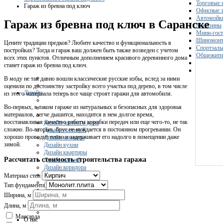
Торговые 
Гараж из бревна под ключ
Офисные з
Автомойк
Гараж из бревна под ключ в Саранске
Магазины
Мини-гос
Шиномонт
Цените традиции предков? Любите качество и функциональность в
Спортзал
постройках? Тогда и гараж ваш должен быть также возведен с учетом
Общежити
всех этих пунктов. Отличным дополнением красивого деревянного дома
станет гараж из бревна под ключ.
В моду не так давно вошли классические русские избы, вслед за ними
оценили по достоинству застройку всего участка под дерево, в том числе
Дизайн
из этого материала теперь все чаще строят гаражи для автомобиля.
Во-первых, в таком гараже из натуральных и безопасных для здоровья
материалов, легче дышится, находится в нем долгое время,
восстанавливая качество работы коробки передач или еще чего-то, не так
Дизайн частного дома
сложно. Во-вторых, брус не нуждается в постоянном прогревании. Он
Дизайн гостиной
хорошо проводит тепло и задерживает его надолго в помещении даже
Дизайн комнаты
зимой.
Дизайн кухни
Дизайн квартиры
Рассчитать стоимость строительства гаража
Дизайн ванной
Дизайн коридора
Дизайн кафе
Материал стен
Дизайн спальни
Тип фундамента
Дизайн ресторана
Ширина, м
Дизайн офисов
Длина, м
Мансарда
О нас