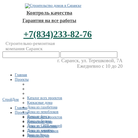
Контроль качества
Гарантия на все работы
+7(834)233-82-76
Строительно-ремонтная
компания Саранск
г. Саранск, ул. Терешковой, 7А
Ежедневно с 10 до 20
Главная
Проекты
Каталог всех проектов
СтройДом
Каркасные дома
Дома из газобетона
Главная
Дома из пеноблоков
Проекты
Дома из бруса
Каталог всех проектов
Дома из бревна
Каркасные дома
Дома из СИП-панелей
Дома из газобетона
Дома из кирпича
Дома из пеноблоков
Бани из бруса
Дома из бруса