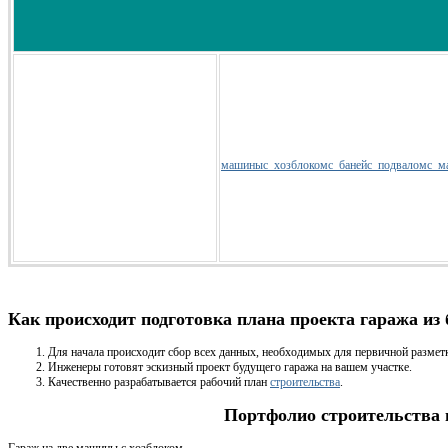
машины
с_хозблоком
с_баней
с_подвалом
с_м
Как происходит подготовка плана проекта гаража из 
Для начала происходит сбор всех данных, необходимых для первичной размет
Инженеры готовят эскизный проект будущего гаража на вашем участке.
Качественно разрабатывается рабочий план
строительства
.
Портфолио строительства 
Гараж на две машины с хозблоком