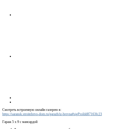
Смотреть встроенную онлайн галерею в:
https://saransk.stroitelstvo-dom.ru/garazh/iz-brevna#sigProIdd87163fc23
Гараж 5 х 9 с мансардой