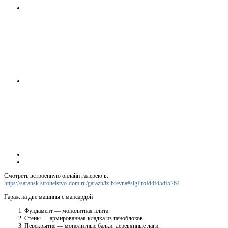
Смотреть встроенную онлайн галерею в:
https://saransk.stroitelstvo-dom.ru/garazh/iz-brevna#sigProId4f45df5764
Гараж на две машины с мансардой
Фундамент — монолитная плита.
Стены — армированная кладка из пеноблоков.
Перекрытие — монолитные балки, деревянные лаги.