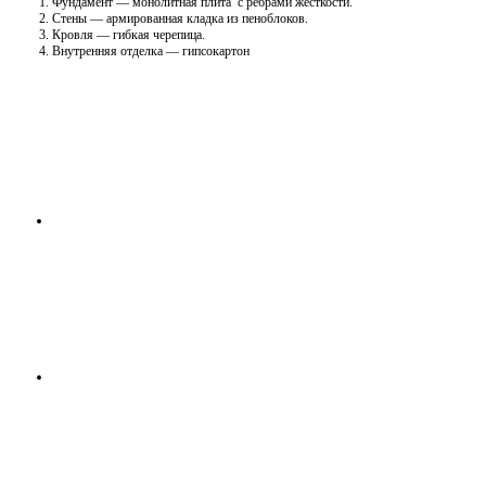
Фундамент — монолитная плита с ребрами жесткости.
Стены — армированная кладка из пеноблоков.
Кровля — гибкая черепица.
Внутренняя отделка — гипсокартон