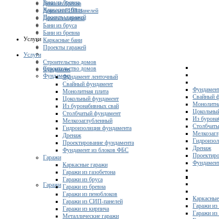
Бани из бревна
Дома из бревна
Каркасные бани
Дома из СИП-панелей
Проекты гаражей
Дома из кирпича
Бани из бруса
Бани из бревна
Услуги
Каркасные бани
Проекты гаражей
Услуги
Строительство домов
Строительство домов
Фундамент
Фундамент
Фундамент ленточный
Свайный фундамент
Фундамент
Монолитная плита
Свайный 
Цокольный фундамент
Монолитна
Из буронабивных свай
Цокольны
Столбчатый фундамент
Из бурона
Мелкозаглубленный
Столбчаты
Гидроизоляция фундамента
Мелкозагл
Дренаж
Гидроизол
Проектирование фундамента
Дренаж
Фундамент из блоков ФБС
Проектиро
Гаражи
Фундамент
Каркасные гаражи
Гаражи из газобетона
Гаражи из бруса
Гаражи
Гаражи из бревна
Гаражи из пеноблоков
Каркасные
Гаражи из СИП-панелей
Гаражи из 
Гаражи из кирпича
Гаражи из
Металлические гаражи