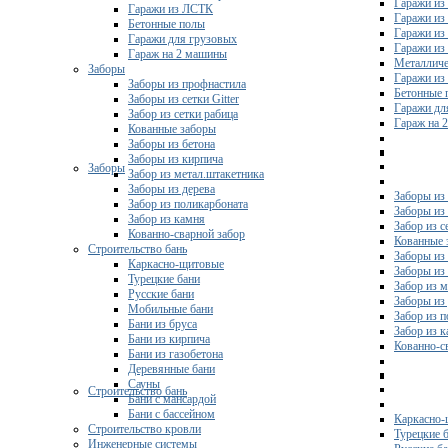
Гаражи из
Гаражи из ЛСТК
Гаражи из
Бетонные полы
Гаражи из
Гаражи для грузовых
Гаражи из
Гараж на 2 машины
Металличе
Заборы
Гаражи и
Заборы из профнастила
Бетонные 
Заборы из сетки Gitter
Гаражи дл
Забор из сетки рабица
Гараж на 
Кованные заборы
Заборы из бетона
Заборы из кирпича
Заборы
Забор из метал.штакетника
Заборы из дерева
Заборы из
Забор из поликарбоната
Заборы из 
Забор из камня
Забор из с
Кованно-сварной забор
Кованные 
Строительство бань
Заборы из
Каркасно-щитовые
Заборы из
Турецкие бани
Забор из 
Русские бани
Заборы из
Мобильные бани
Забор из 
Бани из бруса
Забор из 
Бани из кирпича
Кованно-с
Бани из газобетона
Деревянные бани
Сауны
Строительство бань
Бани с мансардой
Бани с бассейном
Каркасно-
Строительство кровли
Турецкие 
Инженерные системы