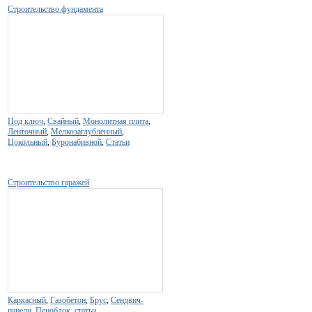
Строительство фундамента
Под ключ
,
Свайный
,
Монолитная плита
,
Ленточный
,
Мелкозаглубленный
,
Цокольный
,
Буронабивной
,
Статьи
Строительство гаражей
Каркасный
,
Газобетон
,
Брус
,
Сендвич-
панели
,
Пеноблок
,
статьи