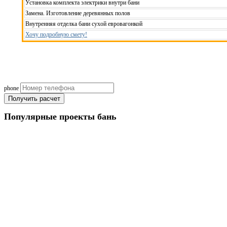
Установка комплекта электрики внутри бани
Замена. Изготовление деревянных полов
Внутренняя отделка бани сухой евровагонкой
Хочу подробную смету!
Рассчитаем смету исходя из вашего б
(подберем оптимальные м
phone
Получить расчет
Популярные
проекты бань