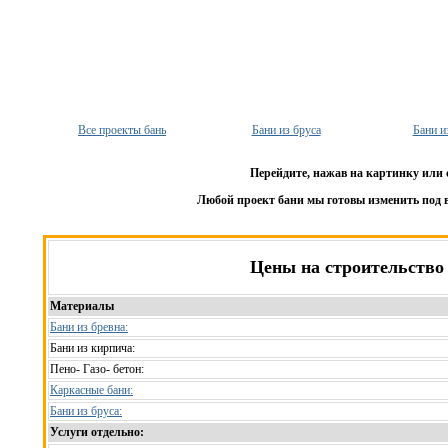
Все проекты бань
Бани из бруса
Бани и
Перейдите, нажав на картинку или 
Любой проект бани мы готовы изменить под 
Цены на строительство
Материалы
Бани из бревна:
Бани из кирпича:
Пено- Газо- бетон:
Каркасные бани:
Бани из бруса:
Услуги отдельно: