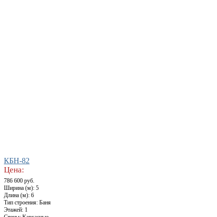
КБН-82
Цена:
786 600 руб.
Ширина (м): 5
Длина (м): 6
Тип строения: Баня
Этажей: 1