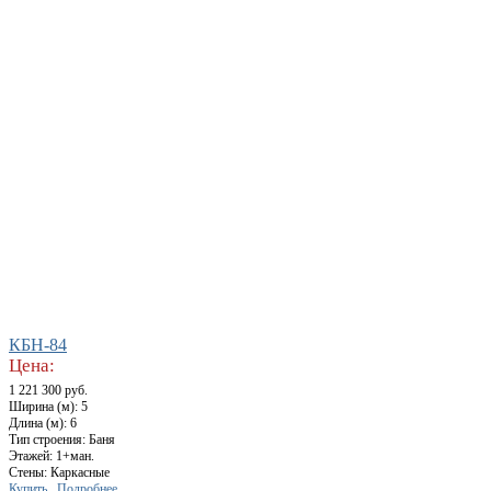
КБН-84
Цена:
1 221 300 руб.
Ширина (м): 5
Длина (м): 6
Тип строения: Баня
Этажей: 1+ман.
Стены: Каркасные
Купить
Подробнее