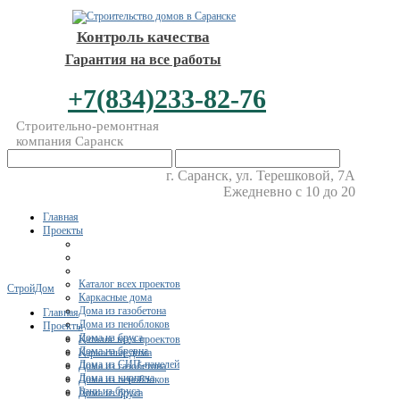
Контроль качества
Гарантия на все работы
+7(834)233-82-76
Строительно-ремонтная
компания Саранск
г. Саранск, ул. Терешковой, 7А
Ежедневно с 10 до 20
Главная
Проекты
Каталог всех проектов
СтройДом
Каркасные дома
Дома из газобетона
Главная
Дома из пеноблоков
Проекты
Дома из бруса
Каталог всех проектов
Дома из бревна
Каркасные дома
Дома из СИП-панелей
Дома из газобетона
Дома из кирпича
Дома из пеноблоков
Бани из бруса
Дома из бруса