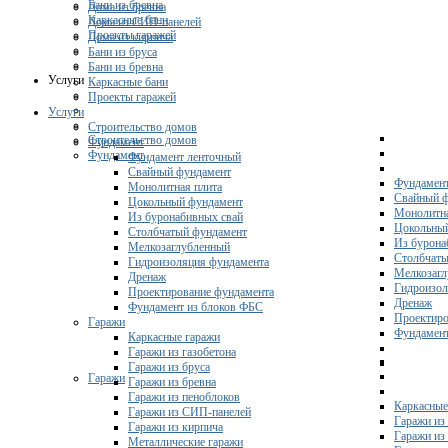
Бани из бревна
Дома из бревна
Каркасные бани
Дома из СИП-панелей
Проекты гаражей
Дома из кирпича
Бани из бруса
Бани из бревна
Услуги
Каркасные бани
Проекты гаражей
Услуги
Строительство домов
Строительство домов
Фундамент
Фундамент
Фундамент ленточный
Свайный фундамент
Фундамент
Монолитная плита
Свайный 
Цокольный фундамент
Монолитна
Из буронабивных свай
Цокольны
Столбчатый фундамент
Из бурона
Мелкозаглубленный
Столбчаты
Гидроизоляция фундамента
Мелкозагл
Дренаж
Гидроизол
Проектирование фундамента
Дренаж
Фундамент из блоков ФБС
Проектиро
Гаражи
Фундамент
Каркасные гаражи
Гаражи из газобетона
Гаражи из бруса
Гаражи
Гаражи из бревна
Гаражи из пеноблоков
Каркасные
Гаражи из СИП-панелей
Гаражи из 
Гаражи из кирпича
Гаражи из
Металлические гаражи