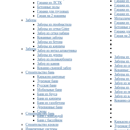
Гаражи из
Гаражи из ЛСТК
Гаражи из
Бетонные полы
Гаражи из
Гаражи для грузовых
Гаражи из
Гараж на 2 машины
Металличе
Заборы
Гаражи и
Заборы из профнастила
Бетонные 
Заборы из сетки Gitter
Гаражи дл
Забор из сетки рабица
Гараж на 
Кованные заборы
Заборы из бетона
Заборы из кирпича
Заборы
Забор из метал.штакетника
Заборы из дерева
Заборы из
Забор из поликарбоната
Заборы из 
Забор из камня
Забор из с
Кованно-сварной забор
Кованные 
Строительство бань
Заборы из
Каркасно-щитовые
Заборы из
Турецкие бани
Забор из 
Русские бани
Заборы из
Мобильные бани
Забор из 
Бани из бруса
Забор из 
Бани из кирпича
Кованно-с
Бани из газобетона
Деревянные бани
Сауны
Строительство бань
Бани с мансардой
Бани с бассейном
Каркасно-
Строительство кровли
Турецкие 
Инженерные системы