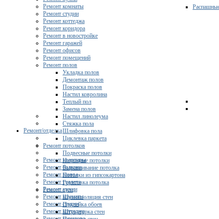
Ремонт комнаты
Распашны
Ремонт студии
Ремонт коттеджа
Ремонт коридора
Ремонт в новостройке
Ремонт гаражей
Ремонт офисов
Ремонт помещений
Ремонт полов
Укладка полов
Демонтаж полов
Покраска полов
Настил ковролина
Теплый пол
Замена полов
Настил линолеума
Стяжка пола
Ремонт/отделка
Шлифовка пола
Циклевка паркета
Ремонт потолков
Подвесные потолки
Ремонт квартиры
Натяжные потолки
Ремонт балкона
Выравнивание потолка
Ремонт ванны
Потолки из гипсокартона
Ремонт туалета
Грунтовка потолка
Ремонт кухни
Ремонт стен
Ремонт комнаты
Шумоизоляция стен
Ремонт студии
Поклейка обоев
Ремонт коттеджа
Штукатурка стен
Ремонт коридора