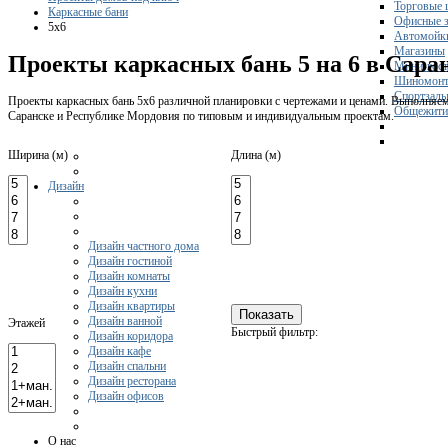
Торговые 
Каркасные бани
Офисные з
5x6
Автомойк
Магазины
Проекты каркасных бань 5 на 6 в Сара
Мини-гос
Шиномонт
Спортзал
Проекты каркасных бань 5х6 различной планировки с чертежами и ценами. Выполняем 
Общежити
Саранске и Республике Мордовия по типовым и индивидуальным проектам.
Ширина (м)
Длина (м)
Дизайн
Дизайн частного дома
Дизайн гостиной
Дизайн комнаты
Дизайн кухни
Дизайн квартиры
Дизайн ванной
Этажей
Быстрый фильтр:
Дизайн коридора
Дизайн кафе
Дизайн спальни
Дизайн ресторана
Дизайн офисов
О нас