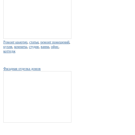
Ремонт квартир
,
статьи
,
ремонт помещений
,
кухня
,
комнаты
,
студия
,
ванна
,
офис
,
коттедж
Фасадная отделка домов