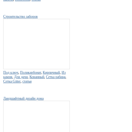
Строительство заборов
Под ключ
,
Поликарбонат
,
Кирпичный
,
Из
камня
,
Для дачи
,
Кованный
,
Сетка рабица
,
Сетка Gitter
,
статьи
Ландшафтный дизайн дома