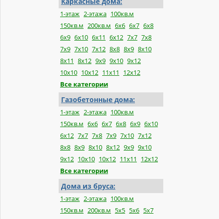
Каркасные дома:
1-этаж
2-этажа
100кв.м
150кв.м
200кв.м
6х6
6х7
6х8
6х9
6х10
6х11
6х12
7х7
7х8
7х9
7х10
7х12
8х8
8х9
8х10
8х11
8х12
9х9
9х10
9х12
10х10
10х12
11х11
12х12
Все категории
Газобетонные дома:
1-этаж
2-этажа
100кв.м
150кв.м
6x6
6x7
6x8
6x9
6x10
6x12
7x7
7x8
7x9
7x10
7x12
8x8
8x9
8x10
8x12
9x9
9x10
9x12
10x10
10x12
11x11
12x12
Все категории
Дома из бруса:
1-этаж
2-этажа
100кв.м
150кв.м
200кв.м
5x5
5x6
5x7