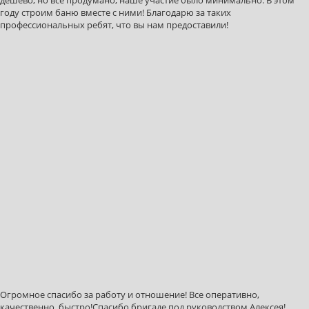
дешево, но все продумано, наше участие было минимально. В этом
году строим баню вместе с ними! Благодарю за таких
профессиональных ребят, что вы нам предоставили!
Огромное спасибо за работу и отношение! Все оперативно,
качественно, быстро!Спасибо бригаде под руководством Алексея!