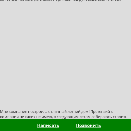
Мне компания построила отличный летний дом! Претензий к
компании не каких не имею, в следующим летом собираюсь строить
баню и гараж обязательно к ним обращусь. Спасибо всем особенно
Написать
Позвонить
бригаде Сергея, которая строила мне, от них многое зависит!