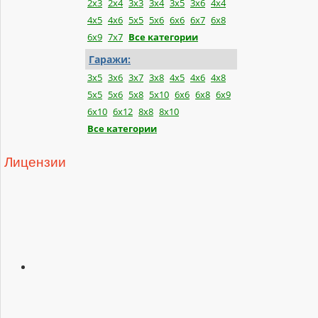
2x3
2x4
3x3
3x4
3x5
3x6
4x4
4x5
4x6
5x5
5x6
6x6
6x7
6x8
6x9
7x7
Все категории
Гаражи:
3x5
3x6
3x7
3x8
4x5
4x6
4x8
5x5
5x6
5x8
5x10
6x6
6x8
6x9
6x10
6x12
8x8
8x10
Все категории
Лицензии