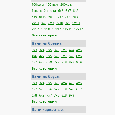
100кв.м
150кв.м
200кв.м
1-этаж
2-этажа
6x6
6x7
6x8
6x9
6x10
6x12
7x7
7x8
7x9
7x10
8x8
8x9
8x10
9x9
9x10
9x12
10x10
10x12
11x11
12x12
Все категории
Бани из бревна:
3x3
3x4
3x5
3x6
3x7
4x4
4x5
4x6
4x7
5x5
5x6
5x7
5x8
6x6
6x7
6x8
6x9
7x7
7x8
8x8
9x9
Все категории
Бани из бруса:
3x3
3x4
3x5
3x6
4x4
4x5
4x6
4x7
5x5
5x6
5x7
5x8
6x6
6x7
6x8
6x9
7x7
7x8
8x8
9x9
Все категории
Бани каркасные: