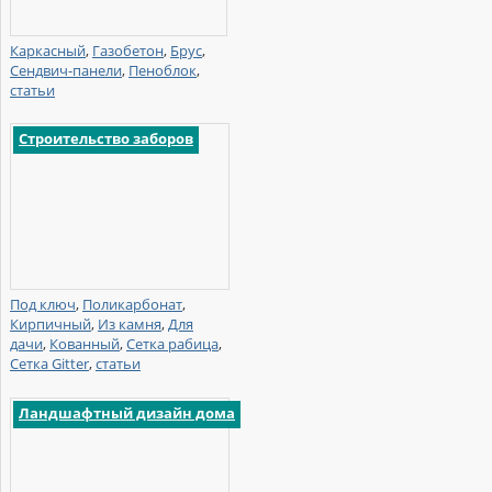
Каркасный
,
Газобетон
,
Брус
,
Сендвич-панели
,
Пеноблок
,
статьи
Строительство заборов
Под ключ
,
Поликарбонат
,
Кирпичный
,
Из камня
,
Для
дачи
,
Кованный
,
Сетка рабица
,
Сетка Gitter
,
статьи
Ландшафтный дизайн дома